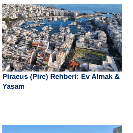
Piraeus (Pire) Rehberi: Ev Almak &
Yaşam