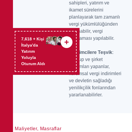
sahipleri, yatırım ve
ikamet sürelerini
planlayarak tam zamanlı
vergi yükümlülüğünden
kaçınabilir, vergi
planlaması yapılabilir.
9,917
+ Kişi
İtalya'da
Yatırım
Girişimcilere Teşvik
:
Yoluyla
Startup ve şirket
Oturum Aldı
yatırımları yapanlar,
kurumsal vergi indirimleri
ve devletin sağladığı
yenilikçilik fonlarından
yararlanabilirler.
Maliyetler, Masraflar