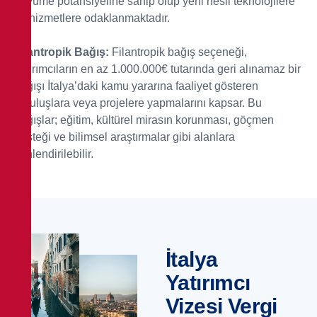
büyüme potansiyeline sahip olup yeni nesil teknolojilere
ve hizmetlere odaklanmaktadır.
Filantropik Bağış:
Filantropik bağış seçeneği,
yatırımcıların en az 1.000.000€ tutarında geri alınamaz bir
bağışı İtalya’daki kamu yararına faaliyet gösteren
kuruluşlara veya projelere yapmalarını kapsar. Bu
bağışlar; eğitim, kültürel mirasın korunması, göçmen
desteği ve bilimsel araştırmalar gibi alanlara
yönlendirilebilir.
İtalya
Yatırımcı
Vizesi Vergi