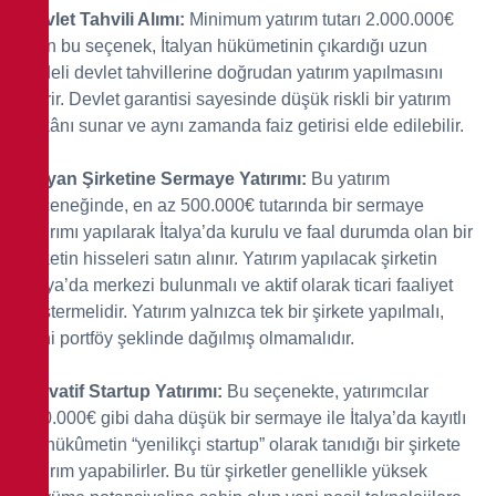
Devlet Tahvili Alımı:
Minimum yatırım tutarı 2.000.000€
olan bu seçenek, İtalyan hükümetinin çıkardığı uzun
vadeli devlet tahvillerine doğrudan yatırım yapılmasını
içerir. Devlet garantisi sayesinde düşük riskli bir yatırım
imkânı sunar ve aynı zamanda faiz getirisi elde edilebilir.
İtalyan Şirketine Sermaye Yatırımı:
Bu yatırım
seçeneğinde, en az 500.000€ tutarında bir sermaye
yatırımı yapılarak İtalya’da kurulu ve faal durumda olan bir
şirketin hisseleri satın alınır. Yatırım yapılacak şirketin
İtalya’da merkezi bulunmalı ve aktif olarak ticari faaliyet
göstermelidir. Yatırım yalnızca tek bir şirkete yapılmalı,
yani portföy şeklinde dağılmış olmamalıdır.
İnovatif Startup Yatırımı:
Bu seçenekte, yatırımcılar
250.000€ gibi daha düşük bir sermaye ile İtalya’da kayıtlı
ve hükûmetin “yenilikçi startup” olarak tanıdığı bir şirkete
yatırım yapabilirler. Bu tür şirketler genellikle yüksek