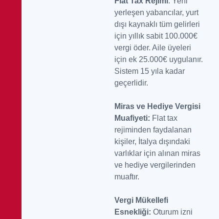
Flat Tax Rejimi
: Yeni
yerleşen yabancılar, yurt
dışı kaynaklı tüm gelirleri
için yıllık sabit 100.000€
vergi öder. Aile üyeleri
için ek 25.000€ uygulanır.
Sistem 15 yıla kadar
geçerlidir.
Miras ve Hediye Vergisi
Muafiyeti:
Flat tax
rejiminden faydalanan
kişiler, İtalya dışındaki
varlıklar için alınan miras
ve hediye vergilerinden
muaftır.
Vergi Mükellefi
Esnekliği:
Oturum izni