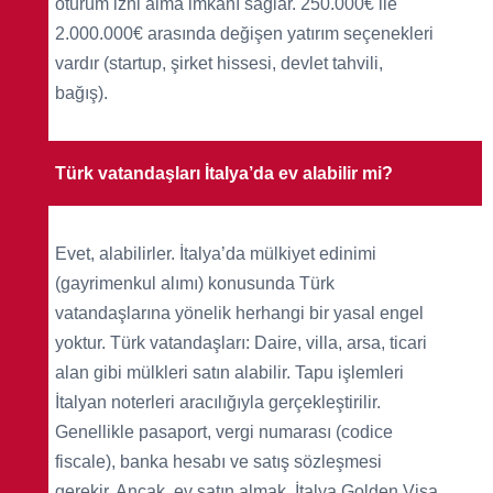
oturum izni alma imkânı sağlar. 250.000€ ile
2.000.000€ arasında değişen yatırım seçenekleri
vardır (startup, şirket hissesi, devlet tahvili,
bağış).
Türk vatandaşları İtalya’da ev alabilir mi?
Evet, alabilirler. İtalya’da mülkiyet edinimi
(gayrimenkul alımı) konusunda Türk
vatandaşlarına yönelik herhangi bir yasal engel
yoktur. Türk vatandaşları: Daire, villa, arsa, ticari
alan gibi mülkleri satın alabilir. Tapu işlemleri
İtalyan noterleri aracılığıyla gerçekleştirilir.
Genellikle pasaport, vergi numarası (codice
fiscale), banka hesabı ve satış sözleşmesi
gerekir. Ancak, ev satın almak, İtalya Golden Visa