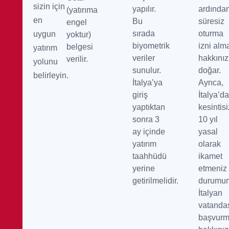
sizin için
yapılır.
ardından
(yatırıma
en
Bu
süresiz
engel
sırada
oturma
uygun
yoktur)
biyometrik
izni alm
belgesi
yatırım
veriler
hakkınız
verilir.
yolunu
sunulur.
doğar.
belirleyin.
İtalya’ya
Ayrıca,
giriş
İtalya’d
yaptıktan
kesintisi
sonra 3
10 yıl
ay içinde
yasal
yatırım
olarak
taahhüdü
ikamet
yerine
etmeniz
getirilmelidir.
durumun
İtalyan
vatandaş
başvur