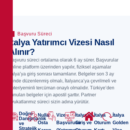
Başvuru Süreci
İtalya Yatırımcı Vizesi Nasıl
Alınır?
Başvuru süreci ortalama olarak 6 ay sürer. Başvurular
online platform üzerinden yapılır, fiziksel aşamalar
İtalya’ya giriş sonrası tamamlanır. Belgeler son 3 ay
içinde düzenlenmiş olmalı, İtalyanca’ya çevrilmeli ve
noter/yeminli tercüman onaylı olmalıdır. Türkiye’den
sunulan belgeler için apostil şarttır. Partner
avukatlarımız süreci sizin adına yürütür.
Doğru
Nulla
Vize
İtalya'ya
İtalya
İtalya
Danışmanlık
Osta
Başvurusu
Giriş ve
Oturum
Golden
ve
Stratejik