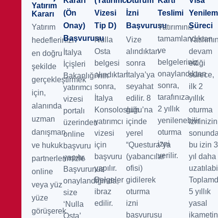
Kararı
(Yatırımcı
Oturum
Kartı
Visa
Yatırım
(Ön
Vizesi
İzni
Teslimi
Yenile
Kararı
Onay)
Tip D)
Başvurusu
Süreci
Yatırım
Yatırımınız
Başvurusu
tamamlandıktan
Nulla
Vize
Yatırımı
hedeflerinizi
ve
Osta
alındıktan
devam
İtalya
en doğru
belgeleriniz
belgesi
sonra
ettiği
İçişleri
şekilde
onaylandıktan
alındıktan
İtalya’ya
sürece,
Bakanlığı’nın
gerçekleştirmek
sonra,
sonra,
seyahat
ilk 2
yatırımcı
için,
tarafınıza
İtalya
edilir. 8
yıllık
vizesi
alanında
2 yıllık
Konsolosluğu’na
gün
oturma
portalı
uzman
yenilenebilir
yatırımcı
içinde
izninizin
üzerinden
danışman
oturma
vizesi
yerel
sonund
online
izni
için
“Questura”ya
bu izin 
ve hukuk
başvuru
verilir.
başvuru
(yabancılar
yıl daha
yapılır.
partnerlerimizle
yapılır.
ofisi)
uzatılabil
Başvurunuz
online
Belgeler
gidilerek
Toplam
onaylandığında,
veya yüz
ibraz
oturma
5 yıllık
size
yüze
edilir.
izni
yasal
‘Nulla
görüşerek
başvurusu
ikameti
Osta’