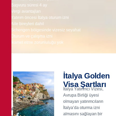
Başvuru süresi 4 ay
Vergi avantajları
Yatırım öncesi İtalya oturum izni
Aile bireyleri dahil
Schengen bölgesinde vizesiz seyahat
Oturum ve çalışma izni
İkamet etme zorunluluğu yok
İtalya Golden
Visa Şartları
İtalya Yatırımcı Vizesi,
Avrupa Birliği üyesi
olmayan yatırımcıların
İtalya’da oturma izni
almasını sağlayan bir