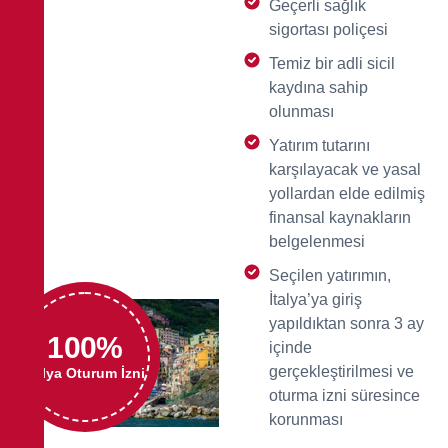
Geçerli sağlık
sigortası poliçesi
Temiz bir adli sicil
kaydına sahip
olunması
Yatırım tutarını
karşılayacak ve yasal
yollardan elde edilmiş
finansal kaynakların
belgelenmesi
Seçilen yatırımın,
İtalya’ya giriş
yapıldıktan sonra 3 ay
100
%
içinde
gerçekleştirilmesi ve
İtalya Oturum İzni
oturma izni süresince
korunması