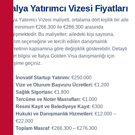
İtalya Yatırımcı Vizesi Fiyatları
İtalya Yatırımcı Vizesi maliyeti, ortalama dört kişilik bir aile
için minimum €266.300 ile €286.300 arasında
değişmektedir.
Bu maliyetler; ailedeki kişi sayısına,
yatırım seçeneğine ve tercih edilen danışmanlık
hizmetinin kapsamına göre değişiklik gösterebilir. Detaylı
ücret bilgisi ve İtalya Golden Visa danışmanlığı için
iletişime geçiniz.
İnovatif Startup Yatırımı:
€250.000
Vize ve Oturum Başvuru Ücretleri:
€1.200
Sağlık Sigortası:
€1.800
Tercüme ve Noter Masrafları:
€1.000
Resmi Kayıt ve Belediyeye Kayıt:
€300
Hukuki ve Danışmanlık Hizmetleri:
€12.000 –
€22.000
Toplam Masraf
: €266.300 – €276.300