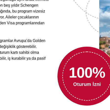
on beş yıldır Schengen
ığında, bu program vizesiz
. Aileler çocuklarının
Golden Visa programlarından
rogramlar Avrupa’da Golden
eğişiklik gösterebilir.
turum kartı sahibi olma
lir, iş kurabilir ya da pasif
100
%
Oturum İzni