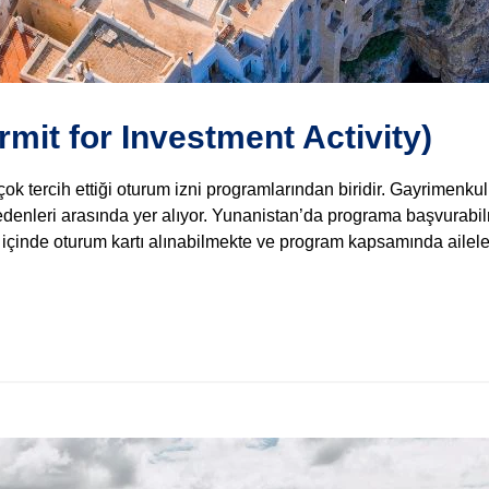
mit for Investment Activity)
k tercih ettiği oturum izni programlarından biridir. Gayrimenkul
ca nedenleri arasında yer alıyor. Yunanistan’da programa başvur
içinde oturum kartı alınabilmekte ve program kapsamında ailelere 