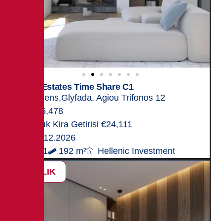
Elite Estates Time Share C1
Athens,Glyfada, Agiou Trifonos 12
755,478
Yıllık Kira Getirisi €24,111
31.12.2026
3+1
192 m²
Hellenic Investment
SATILIK