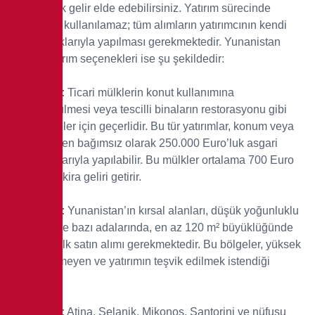
vererek ek gelir elde edebilirsiniz. Yatırım sürecinde
Mortgage kullanılamaz; tüm alımların yatırımcının kendi
öz kaynaklarıyla yapılması gerekmektedir. Yunanistan
konut yatırım seçenekleri ise şu şekildedir:
€250.000:
Ticari mülklerin konut kullanımına
dönüştürülmesi veya tescilli binaların restorasyonu gibi
özel projeler için geçerlidir. Bu tür yatırımlar, konum veya
büyüklükten bağımsız olarak 250.000 Euro’luk asgari
yatırım tutarıyla yapılabilir. Bu mülkler ortalama 700 Euro
civarında kira geliri getirir.
€400.000:
Yunanistan’ın kırsal alanları, düşük yoğunluklu
şehirleri ve bazı adalarında, en az 120 m² büyüklüğünde
tek bir mülk satın alımı gerekmektedir. Bu bölgeler, yüksek
talep görmeyen ve yatırımın teşvik edilmek istendiği
alanlardır.
€800.000:
Atina, Selanik, Mikonos, Santorini ve nüfusu