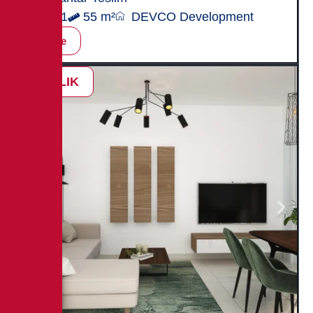
1+1
55 m²
DEVCO Development
İncele
SATILIK