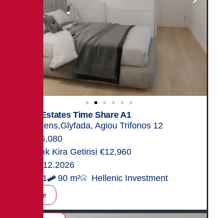
Elite Estates Time Share A1
Athens,Glyfada, Agiou Trifonos 12
406,080
Yıllık Kira Getirisi €12,960
31.12.2026
2+1
90 m²
Hellenic Investment
İncele