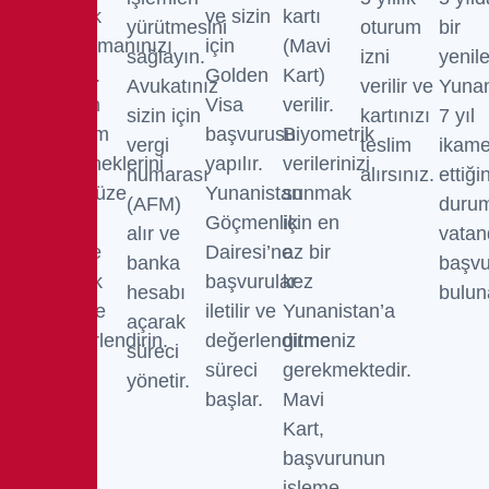
emlak
ve sizin
kartı
yürütmesini
oturum
bir
danışmanınızı
için
(Mavi
sağlayın.
izni
yenile
seçin.
Golden
Kart)
Avukatınız
verilir ve
Yunan
Bütün
Visa
verilir.
sizin için
kartınızı
7 yıl
yatırım
başvurusu
Biyometrik
vergi
teslim
ikame
seçeneklerini
yapılır.
verilerinizi
numarası
alırsınız.
ettiği
yüz yüze
Yunanistan
sunmak
(AFM)
duru
veya
Göçmenlik
için en
alır ve
vatan
online
Dairesi’ne
az bir
banka
başv
olarak
başvurular
kez
hesabı
buluna
birlikte
iletilir ve
Yunanistan’a
açarak
değerlendirin.
değerlendirme
gitmeniz
süreci
süreci
gerekmektedir.
yönetir.
başlar.
Mavi
Kart,
başvurunun
işleme