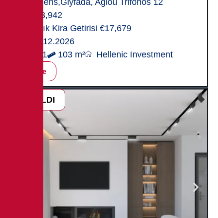
Athens,Glyfada, Agiou Trifonos 12
553,942
Yıllık Kira Getirisi €17,679
31.12.2026
2+1
103 m²
Hellenic Investment
İncele
SATILDI