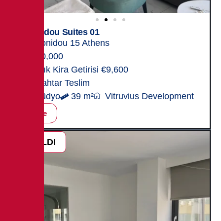
Leonidou Suites 01
Leonidou 15 Athens
250,000
Yıllık Kira Getirisi €9,600
Anahtar Teslim
Stüdyo
39 m²
Vitruvius Development
İncele
SATILDI