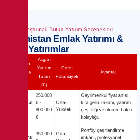
Karşılaştırmalı Bütün Yatırım Seçenekleri
Yunanistan Emlak Yatırımı &
Diğer Yatırımlar
Asgari
Yunanistan
Yatırım
Getiri
Golden Visa
Avantaj
Tutarı
Potansiyeli
Şartları
(€)
250.000
Gayrimenkul fiyat artışı,
Gayrimenkul
Orta-
€ -
kira geliri imkânı, yatırım
Satın Alma
Yüksek
800.000
çeşitliliği ve oturum hakkı
€
kolaylığı.
Portföy çeşitlendirme
350.000
Orta-
Yatırım Fonu
imkânı, profesyonel