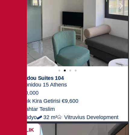
Leonidou Suites 104
Leonidou 15 Athens
240,000
Yıllık Kira Getirisi €9,600
Anahtar Teslim
Stüdyo
32 m²
Vitruvius Development
SATILIK