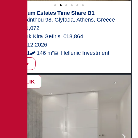
Titanium Estates Time Share B1
Zakinthou 98, Glyfada, Athens, Greece
591,072
Yıllık Kira Getirisi €18,864
31.12.2026
2+1
146 m²
Hellenic Investment
İncele
SATILIK