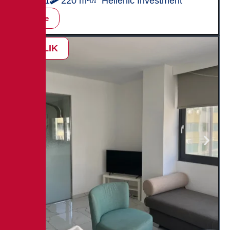
3+1
220 m²
Hellenic Investment
İncele
SATILIK