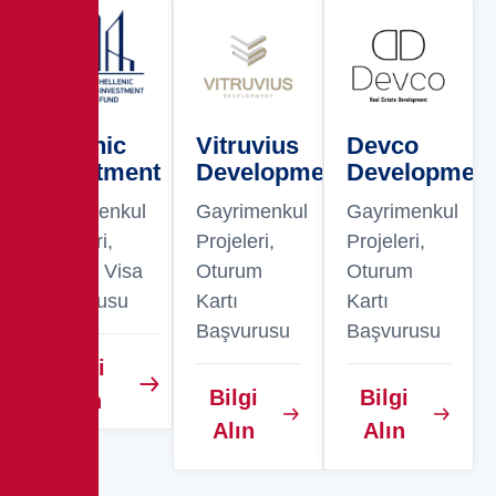
Hellenic
Vitruvius
Devco
Investment
Development
Developmen
Gayrimenkul
Gayrimenkul
Gayrimenkul
Projeleri,
Projeleri,
Projeleri,
Golden Visa
Oturum
Oturum
Başvurusu
Kartı
Kartı
Başvurusu
Başvurusu
Bilgi
Bilgi
Bilgi
Alın
Alın
Alın