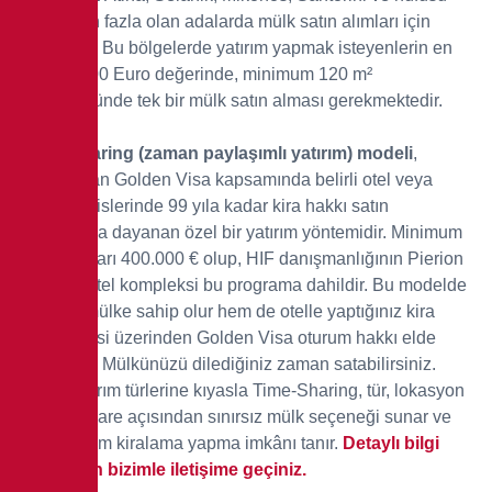
3.100’den fazla olan adalarda mülk satın alımları için
geçerlidir. Bu bölgelerde yatırım yapmak isteyenlerin en
az 800.000 Euro değerinde, minimum 120 m²
büyüklüğünde tek bir mülk satın alması gerekmektedir.
Time-Sharing (zaman paylaşımlı yatırım) modeli
,
Yunanistan Golden Visa kapsamında belirli otel veya
turizm tesislerinde 99 yıla kadar kira hakkı satın
alınmasına dayanan özel bir yatırım yöntemidir. Minimum
yatırım tutarı 400.000 € olup, HIF danışmanlığının Pierion
Musses otel kompleksi bu programa dahildir.
Bu modelde
hem bir mülke sahip olur hem de otelle yaptığınız kira
sözleşmesi üzerinden Golden Visa oturum hakkı elde
edersiniz. Mülkünüzü dilediğiniz zaman satabilirsiniz.
Diğer yatırım türlerine kıyasla Time-Sharing, tür, lokasyon
ve metrekare açısından sınırsız mülk seçeneği sunar ve
kısa dönem kiralama yapma imkânı tanır.
Detaylı bilgi
için lütfen bizimle iletişime geçiniz.