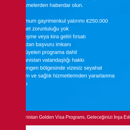
son gelişmelerden haberdar olun.
Minimum gayrimenkul yatırımı €250.000
İkamet zorunluluğu yok
Yerleşme veya kira geliri fırsatı
Uzaktan başvuru imkanı
Aile üyeleri programa dahil
Yunanistan vatandaşlığı hakkı
Schengen bölgesinde vizesiz seyahat
Eğitim ve sağlık hizmetlerinden yararlanma
hakkı
Yunanistan Golden Visa Programı, Geleceğinizi İnşa Ed