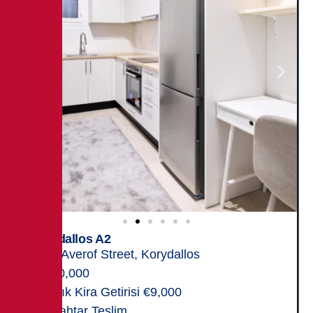
Korydallos A2
25 Averof Street, Korydallos
250,000
Yıllık Kira Getirisi €9,000
Anahtar Teslim