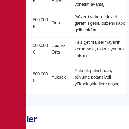
€
Yüksek
yönetim avantajı.
Yunan
Güvenli yatırım, devlet
500.000
Devlet
Orta
garantili getiri, düzenli sabit
€
Tahvili
gelir imkânı.
Faiz getirisi, sermayenin
Banka
500.000
Düşük-
korunması, risksiz yatırım
Mevduatı
€
Orta
imkânı.
Hisse
Yüksek getiri fırsatı,
Senedi /
800.000
Yüksek
büyüme potansiyeli
Şirket
€
yüksek şirketlere erişim.
Tahvili
Projeler