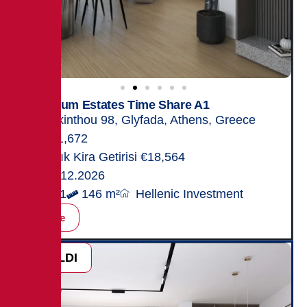
Titanium Estates Time Share A1
Zakinthou 98, Glyfada, Athens, Greece
581,672
Yıllık Kira Getirisi €18,564
31.12.2026
2+1
146 m²
Hellenic Investment
İncele
SATILDI