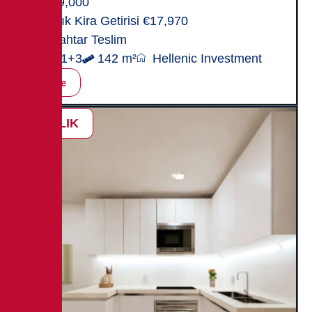
599,000
Yıllık Kira Getirisi €17,970
Anahtar Teslim
3+1+3
142 m²
Hellenic Investment
İncele
SATILIK