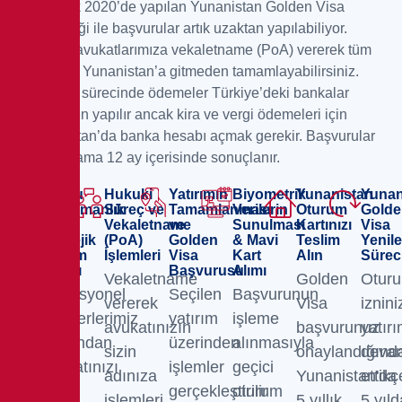
23 Aralık 2020’de yapılan Yunanistan Golden Visa
değişikliği ile başvurular artık uzaktan yapılabiliyor.
Partner avukatlarımıza vekaletname (PoA) vererek tüm
işlemleri Yunanistan’a gitmeden tamamlayabilirsiniz.
Başvuru sürecinde ödemeler Türkiye’deki bankalar
üzerinden yapılır ancak kira ve vergi ödemeleri için
Yunanistan’da banka hesabı açmak gerekir. Başvurular
ise ortalama 12 ay içerisinde sonuçlanır.
Doğru
Hukuki
Yatırımın
Biyometrik
Yunanistan
Yunan
Danışmanlık
Süreç ve
Tamamlanması
Verilerin
Oturum
Golde
ve
Vekaletname
ve
Sunulması
Kartınızı
Visa
Stratejik
(PoA)
Golden
& Mavi
Teslim
Yenil
Yatırım
İşlemleri
Visa
Kart
Alın
Sürec
Kararı
Başvurusu
Alımı
Vekaletname
Golden
Otur
Profesyonel
Seçilen
Başvurunun
vererek
Visa
izniniz
partnerlerimiz
yatırım
işleme
avukatınızın
başvurunuz
yatırı
arasından
üzerinden
alınmasıyla
sizin
onaylandığınd
deva
avukatınızı
işlemler
geçici
adınıza
Yunanistan'da
ettikç
ve
gerçekleştirilir
oturum
işlemleri
5 yıllık
5 yıld