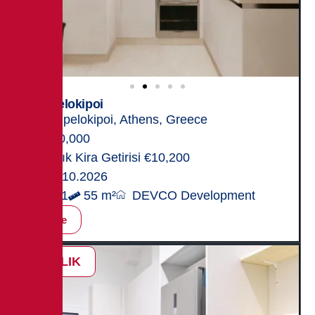
Ampelokipoi
Ampelokipoi, Athens, Greece
280,000
Yıllık Kira Getirisi €10,200
31.10.2026
1+1
55 m²
DEVCO Development
İncele
SATILIK