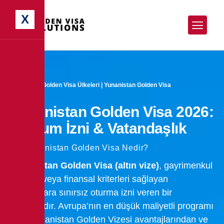
X
Anasayfa
|
Golden Visa Ülkeleri
|
Yunanistan Golden Visa
Yunanistan Golden Visa 2026:
Oturum İzni & Vatandaşlık
Yunanistan Golden Visa Nedir?
Yunanistan Golden Visa (altın vize)
, gayrimenkul
yatırımı veya finansal kriterleri sağlayan
yabancılara sınırsız oturma izni veren bir
programdır. Avrupa’nın en düşük maliyetli programı
olan Yunanistan
Golden Vizesi
avantajlarından ve