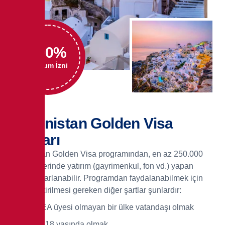
100
%
Oturum İzni
Yunanistan Golden Visa
Şartları
Yunanistan Golden Visa programından, en az 250.000
Euro değerinde yatırım (gayrimenkul, fon vd.) yapan
kişiler yararlanabilir. Programdan faydalanabilmek için
yerine getirilmesi gereken diğer şartlar şunlardır:
AB/AEA üyesi olmayan bir ülke vatandaşı olmak
En az 18 yaşında olmak