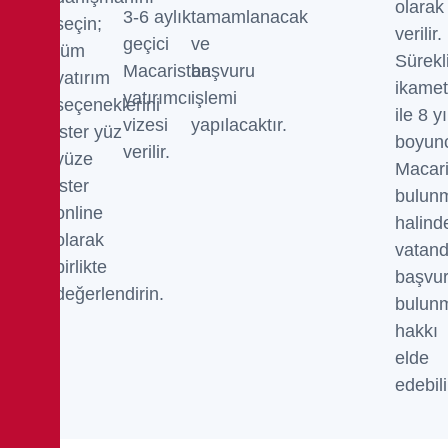
olarak
3-6 aylık
tamamlanacak
seçin;
verilir.
geçici
ve
tüm
Sürekl
Macaristan
başvuru
yatırım
ikamet
yatırımcı
işlemi
seçeneklerini
ile 8 yı
vizesi
yapılacaktır.
ister yüz
boyun
verilir.
yüze
Macari
ister
bulun
online
halind
olarak
vatand
birlikte
başvu
değerlendirin.
bulun
hakkı
elde
edebili