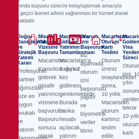
kapsamında başvuru sürecini kolaylaştırmak amacıyla
kişilere geçici ikamet adresi sağlanması bir hizmet olarak
sunulmaktadır.
Doğru
Misafir
Macaristan’a
Oturum
Macaristan
Macari
Danışmanlık
Yatırımcı
Gidiş ve
İzni
Oturum
Golde
ve
Vizesine
Yatırımın
Başvurusu
Kartı
Visa
Stratejik
Başvuru
Tamamlanması
Teslimi
Yenile
Bu
Yatırım
Süreci
Macaristan
Macaristan’a
Oturum
Kararı
aşamada
Oturu
Konsolosluğu’na
1 veya 2
izniniz
Profesyonel
oturum
izni, 1
giderek
kez
onaylandıktan
partner
izni
yılın
misafir
gidilmesi
sonra,
ağımızdan
başvurusu
sonun
yatırımcı
gerekmektedir.
10 yıllık
size en
yapılır
yenile
vizesine
Burada
Macaristan
uygun
ve
tekrar
başvurulur.
banka
oturum
avukatı
biyometrik
10 yıll
Başvuru
hesabı
kartınız
ve
veriler
oturu
sonucu
açılacak,
teslim
yatırım
alınır.
kartı
olarak
yatırım
edilir.
danışmanını