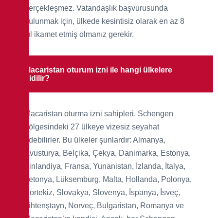
gerçekleşmez. Vatandaşlık başvurusunda
bulunmak için, ülkede kesintisiz olarak en az 8
yıl ikamet etmiş olmanız gerekir.
Macaristan oturum izni ile hangi ülkelere
gidilir?
Macaristan oturma izni sahipleri, Schengen
bölgesindeki 27 ülkeye vizesiz seyahat
edebilirler. Bu ülkeler şunlardır: Almanya,
Avusturya, Belçika, Çekya, Danimarka, Estonya,
Finlandiya, Fransa, Yunanistan, İzlanda, İtalya,
Letonya, Lüksemburg, Malta, Hollanda, Polonya,
Portekiz, Slovakya, Slovenya, İspanya, İsveç,
Lihtenştayn, Norveç, Bulgaristan, Romanya ve