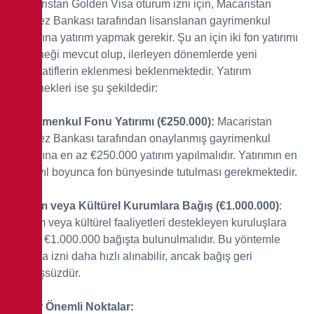
Macaristan Golden Visa oturum izni için, Macaristan
Merkez Bankası tarafından lisanslanan gayrimenkul
fonlarına yatırım yapmak gerekir. Şu an için iki fon yatırımı
seçeneği mevcut olup, ilerleyen dönemlerde yeni
alternatiflerin eklenmesi beklenmektedir. Yatırım
seçenekleri ise şu şekildedir:
Gayrimenkul Fonu Yatırımı (€250.000):
Macaristan
Merkez Bankası tarafından onaylanmış gayrimenkul
fonlarına en az €250.000 yatırım yapılmalıdır. Yatırımın en
az 5 yıl boyunca fon bünyesinde tutulması gerekmektedir.
Eğitim veya Kültürel Kurumlara Bağış (€1.000.000)
:
Eğitim veya kültürel faaliyetleri destekleyen kuruluşlara
en az €1.000.000 bağışta bulunulmalıdır. Bu yöntemle
oturma izni daha hızlı alınabilir, ancak bağış geri
dönüşsüzdür.
Diğer Önemli Noktalar: