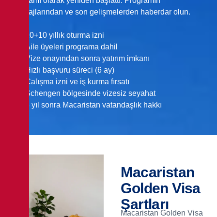
Programı olarak yeniden başlattı. Programın
avantajlarından ve son gelişmelerden haberdar olun.
10+10 yıllık oturma izni
Aile üyeleri programa dahil
Vize onayından sonra yatırım imkanı
Hızlı başvuru süreci (6 ay)
Çalışma izni ve iş kurma fırsatı
Schengen bölgesinde vizesiz seyahat
8 yıl sonra Macaristan vatandaşlık hakkı
Macaristan
Golden Visa
Şartları
Macaristan Golden Visa