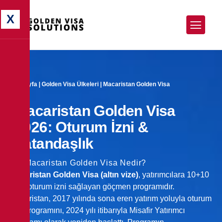
X
Anasayfa
|
Golden Visa Ülkeleri
|
Macaristan Golden Visa
Macaristan Golden Visa
2026: Oturum İzni &
Vatandaşlık
Macaristan Golden Visa Nedir?
Macaristan Golden Visa (altın vize)
, yatırımcılara 10+10
yıllık oturum izni sağlayan göçmen programıdır.
Macaristan, 2017 yılında sona eren yatırım yoluyla oturum
izni programını, 2024 yılı itibarıyla Misafir Yatırımcı