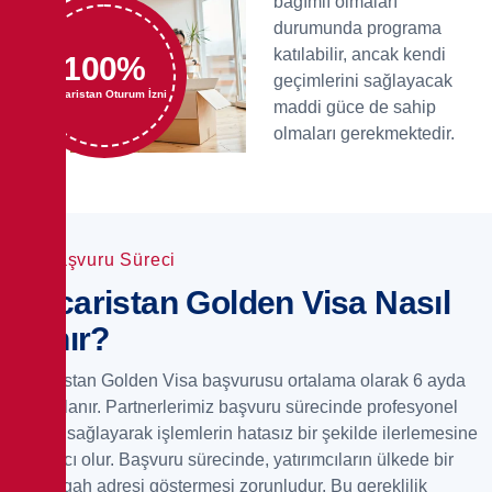
bağımlı olmaları
durumunda programa
katılabilir, ancak kendi
100
%
geçimlerini sağlayacak
Macaristan Oturum İzni
maddi güce de sahip
olmaları gerekmektedir.
Başvuru Süreci
Macaristan Golden Visa Nasıl
Alınır?
Macaristan Golden Visa başvurusu ortalama olarak 6 ayda
tamamlanır. Partnerlerimiz başvuru sürecinde profesyonel
destek sağlayarak işlemlerin hatasız bir şekilde ilerlemesine
yardımcı olur. Başvuru sürecinde, yatırımcıların ülkede bir
ikametgah adresi göstermesi zorunludur. Bu gereklilik