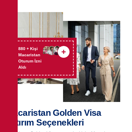
1,000
+ Kişi
Macaristan
Oturum İzni
Aldı
Macaristan Golden Visa
Yatırım Seçenekleri