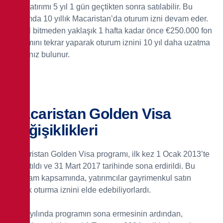
Fon yatırımı 5 yıl 1 gün geçtikten sonra satılabilir. Bu
durumda 10 yıllık Macaristan’da oturum izni devam eder.
10. yıl bitmeden yaklaşık 1 hafta kadar önce €250.000 fon
yatırımını tekrar yaparak oturum iznini 10 yıl daha uzatma
şansınız bulunur.
Macaristan Golden Visa
Değişiklikleri
Macaristan Golden Visa programı, ilk kez 1 Ocak 2013’te
başlatıldı ve 31 Mart 2017 tarihinde sona erdirildi. Bu
program kapsamında, yatırımcılar gayrimenkul satın
alarak oturma iznini elde edebiliyorlardı.
2017 yılında programın sona ermesinin ardından,