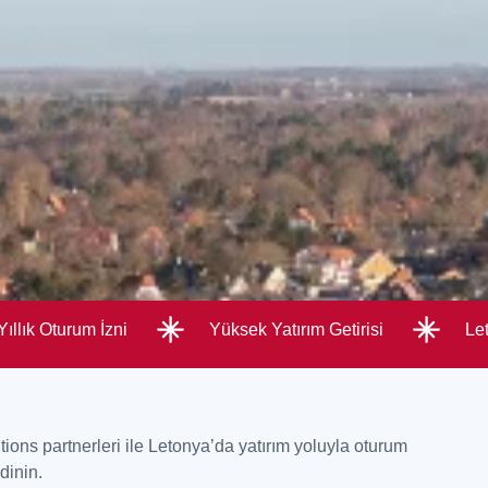
ıllık Oturum İzni
Yüksek Yatırım Getirisi
Le
ions partnerleri ile Letonya’da yatırım yoluyla oturum
dinin.