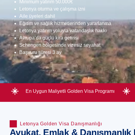
Minimum yatırım 50.000€
Letonya oturma ve çalışma izni
Aile üyeleri dahil
Eğitim ve sağlık hizmetlerinden yararlanma
Letonya yatırım yoluyla vatandaşlık hakkı
Avrupa’da güçlü kira getirisi
Schengen bölgesinde vizesiz seyahat
Başvuru süresi 3 ay
En Uygun Maliyetli Golden Visa Programı
Letonya Golden Visa Danışmanlığı
Avukat, Emlak & Danışmanlık P