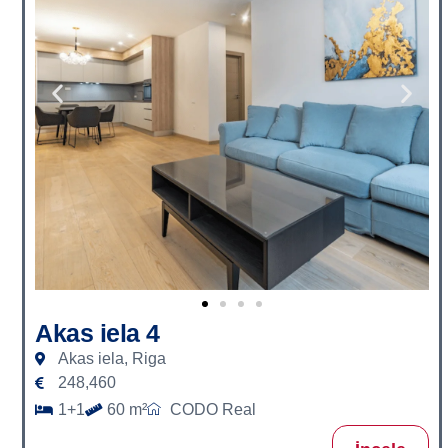
Akas iela 4
Akas iela, Riga
248,460
1+1
60 m²
CODO Real