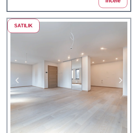
İncele
SATILIK