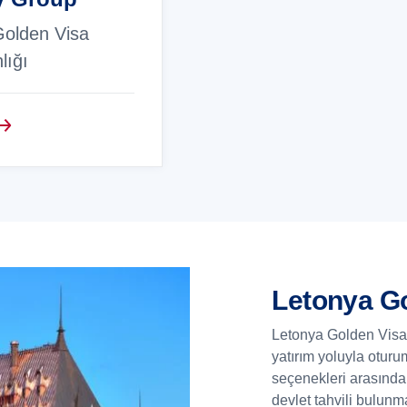
Golden Visa
lığı
Letonya Go
Letonya Golden Visa p
yatırım yoluyla oturu
seçenekleri arasında 
devlet tahvili bulunma