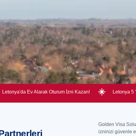
Letonya'da Ev Alarak Oturum İzni Kazan!
Letonya 5 Y
Golden Visa Solut
artnerleri
izninizi güvenle e