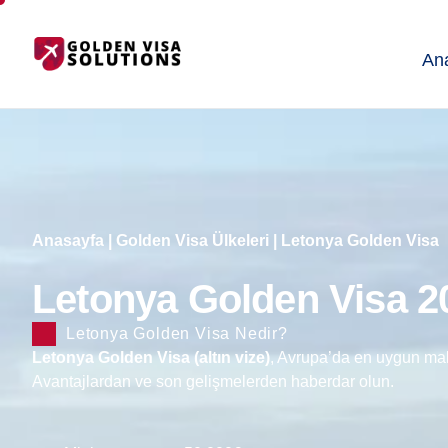
An
Anasayfa
|
Golden Visa Ülkeleri
|
Letonya Golden Visa
Letonya Golden Visa 20
Letonya Golden Visa Nedir?
Letonya Golden Visa (altın vize)
, Avrupa’da en uygun mali
Avantajlardan ve son gelişmelerden haberdar olun.