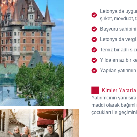
Letonya’da uygun 
şirket, mevduat, t
Başvuru sahibini
Letonya’da vergi
Temiz bir adli si
Yılda en az bir k
Yapılan yatırımın
Kimler Yararla
Yatırımcının yanı sır
maddi olarak bağımlı
çocukları ile geçimin