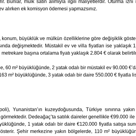
ir. Bunlar, mülk satın alımıyla ilgili maliyetlerdir. Oturma iz
da ev alırken ek komisyon ödemesi yapmazsınız.
, konum, büyüklük ve mülkün özelliklerine göre değişiklik gösterm
ında değişmektedir. Müstakil ev ve villa fiyatları ise yaklaşık
n metrekare başına ortalama fiyatı yaklaşık 2.804 € olarak belirt
e, 60 m² büyüklüğünde, 2 yatak odalı bir müstakil ev 90.000 €’
63 m² büyüklüğünde, 3 yatak odalı bir daire 550.000 € fiyatla li
i), Yunanistan’ın kuzeydoğusunda, Türkiye sınırına yakın b
i görmektedir. Dedeağaç’ta satılık daireler genellikle €99.000 i
klüğünde, 1 yatak odalı bir daire €120.000 fiyatla satışa sunulm
österir. Şehir merkezine yakın bölgelerde, 110 m² büyüklüğün