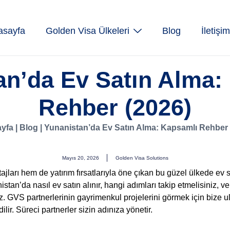
asayfa
Golden Visa Ülkeleri
Blog
İletişim
an’da Ev Satın Alma:
Rehber (2026)
yfa
|
Blog
|
Yunanistan’da Ev Satın Alma: Kapsamlı Rehber 
Mayıs 20, 2026
Golden Visa Solutions
arı hem de yatırım fırsatlarıyla öne çıkan bu güzel ülkede ev 
tan’da nasıl ev satın alınır, hangi adımları takip etmelisiniz, ve
ız. GVS partnerlerinin gayrimenkul projelerini görmek için bize u
ilir. Süreci partnerler sizin adınıza yönetir.