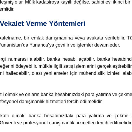
miş olur. Mülk kadastroya kayıtlı değilse, sahibi evi ikinci bir kiş
mlidir.
Vekalet Verme Yöntemleri
letname, bir emlak danışmanına veya avukata verilebilir. Tü
ve Yunanistan’da Yunanca’ya çevrilir ve işlemler devam eder.
i numarası alabilir, banka hesabı açabilir, banka hesabından
ini ödeyebilir, mülkle ilgili satış işlemlerini gerçekleştirebilir,
ini halledebilir, olası yenilemeler için mühendislik izinleri alabi
tli olmak ve onların banka hesabınızdaki para yatırma ve çekme 
esyonel danışmanlık hizmetleri tercih edilmelidir.
kkatli olmak, banka hesabınızdaki para yatırma ve çekme iş
üvenli ve profesyonel danışmanlık hizmetleri tercih edilmelidir