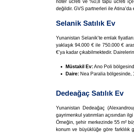
noter ücreti ve %0,8 tapu ücreti içer
değildir. GVS partnerleri ile Atina’
Selanik Satılık Ev
Yunanistan Selanik’te emlak fiyatları
yaklaşık 94.000 € ile 750.000 € aras
€’ya kadar çıkabilmektedir. Daireleri
Müstakil Ev:
Ano Poli bölgesind
Daire:
Nea Paralia bölgesinde, 1
Dedeağaç Satılık Ev
Yunanistan Dedeağaç (Alexandroupol
gayrimenkul yatırımları açısından ilg
Örneğin, şehir merkezinde 55 m² büyü
konum ve büyüklüğe göre farklılık g