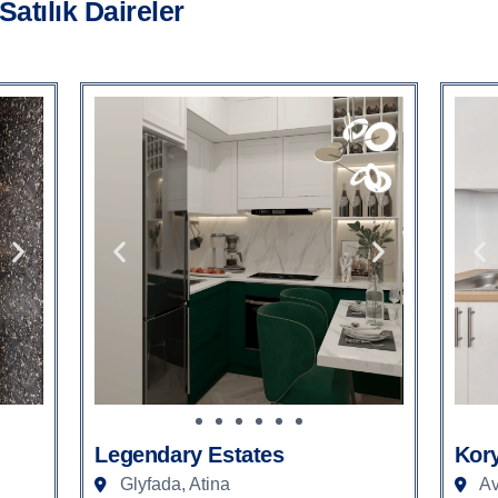
atılık Daireler
Legendary Estates
Kor
Glyfada, Atina
Av