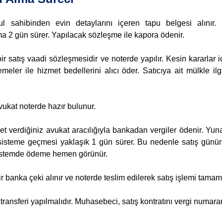
 sahibinden evin detaylarını içeren tapu belgesi alınır.
lama 2 gün sürer. Yapılacak sözleşme ile kapora ödenir.
r satış vaadi sözleşmesidir ve noterde yapılır. Kesin kararlar iç
meler ile hizmet bedellerini alıcı öder. Satıcıya ait mülkle il
 avukat noterde hazır bulunur.
 verdiğiniz avukat aracılığıyla bankadan vergiler ödenir. Yuna
 sisteme geçmesi yaklaşık 1 gün sürer. Bu nedenle satış gü
 sistemde ödeme hemen görünür.
banka çeki alınır ve noterde teslim edilerek satış işlemi tamaml
transferi yapılmalıdır. Muhasebeci, satış kontratını vergi numara