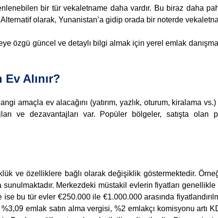
lenebilen bir tür vekaletname daha vardır. Bu biraz daha pah
. Alternatif olarak, Yunanistan’a gidip orada bir noterde vekaletna
 özgü güncel ve detaylı bilgi almak için yerel emlak danışman
 Ev Alınır?
angi amaçla ev alacağını (yatırım, yazlık, oturum, kiralama vs.)
rı ve dezavantajları var. Popüler bölgeler, satışta olan p
klük ve özelliklere bağlı olarak değişiklik göstermektedir. Örne
a sunulmaktadır. Merkezdeki müstakil evlerin fiyatları genellik
ise bu tür evler €250.000 ile €1.000.000 arasında fiyatlandırılm
n %3,09 emlak satın alma vergisi, %2 emlakçı komisyonu artı K