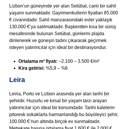
Lizbon’un güneyinde yer alan Setúbal, canlı bir sahil
yaşamı sunmaktadır. Gayrimenkullerin fiyatları 85.000
€ civarındadır. Sahil manzarasındaki evler yaklaşık
130.000 €’ya satılmaktadır. Başkentten kısa bir sürüş
mesafesinde bulunan Setúbal, günlerini plajda
dinlenerek ve güneşin tadını çıkararak geçirmek
isteyen yatırımcılar için ideal bir destinasyondur.
Ortalama m² fiyatı:
~2.100 – 3.500 €/m²
Kira getirisi:
%5,9 – %6
Leira
Leiria, Porto ve Lizbon arasında yer alan tarihi bir
şehirdir. Huzurlu ve kırsal bir yaşam tarzı arayan
yatırımcılar için ideal bir konumdadır. Tarihi kalelerin
pitoresk sokaklarla harmanlandığı bu büyüleyici şehir,
100.000 €’nun altında birçok ev sunmaktadır.
Metrekare başına ortalama fiyat 1.600 € ile 2.000 €