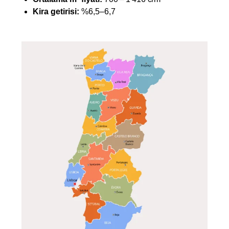
Kira getirisi:
%6,5–6,7