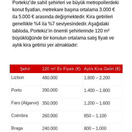
Portekiz’de sahil şehirleri ve büyük metropollerdeki
konut fiyatları, metrekare başına ortalama 3.000 €
ila 5.000 € arasında değişmektedir. Kira getirileri
genellikle %4 ila %7 seviyesindedir. Aşağıdaki
tabloda, Portekiz’in önemli şehirlerinde 120 m²
büyüklüğünde bir konutun ortalama satış fiyatı ve
aylık kira getirisi yer almaktadır:
Şehir
120 m² Ev Fiyatı (€)
Aylık Kira Geliri (€)
Lizbon
480.000
1.800 – 2.200
Porto
390.000
1.400 – 1.800
Faro (Algarve)
350.000
1.200 – 1.600
Coimbra
260.000
850 – 1.100
Braga
240.000
800 – 1.000